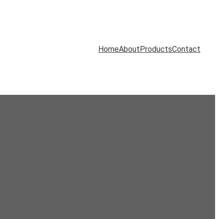
Home
About
Products
Contact