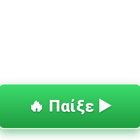
🔥 Παίξε ▶️