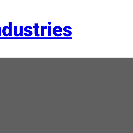
dustries