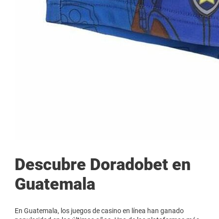
Descubre Doradobet en
Guatemala
En Guatemala, los juegos de casino en línea han ganado