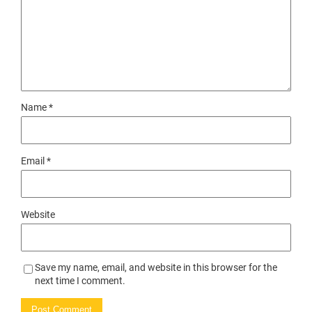
Name
*
Email
*
Website
Save my name, email, and website in this browser for the
next time I comment.