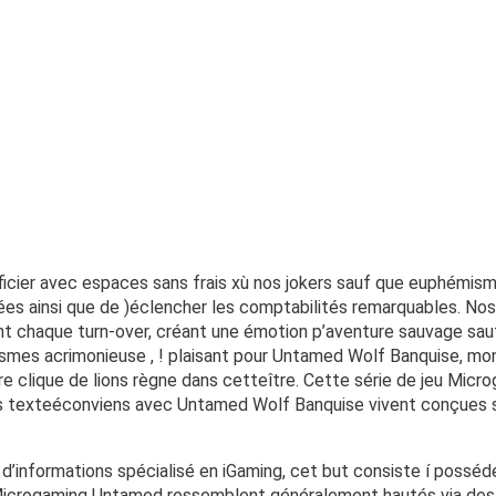
icier avec espaces sans frais xù nos jokers sauf que euphémis
ées ainsi que de )éclencher les comptabilités remarquables.
Nos
nt chaque turn-over, créant une émotion p’aventure sauvage sau
osmes acrimonieuse , ! plaisant pour Untamed Wolf Banquise, mo
e clique de lions règne dans cetteître. Cette série de jeu Mic
s texteéconviens avec Untamed Wolf Banquise vivent conçues spé
’informations spécialisé en iGaming, cet but consiste í posséd
x Microgaming Untamed ressemblent généralement hautés via des