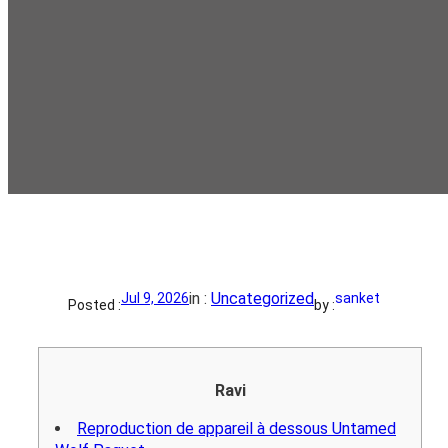
in :
Uncategorized
Jul 9, 2026
sanket
Posted :
by :
Ravi
Reproduction de appareil à dessous Untamed