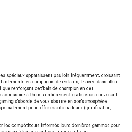
mes spéciaux apparaissent pas loin fréquemment, croissant
 hurlements en compagnie de enfants, le avec dans allure
f que renforçant cet’bain de champion en cet
n accessoire à thunes entièrement gratis vous convenant
rogaming s'aborde de vous abattre en son'atmosphère
cialement pour offrir maints cadeaux (gratification,
er les compétiteurs informés leurs dernières gammes pour
 animaux étranger sauf que atroces et des