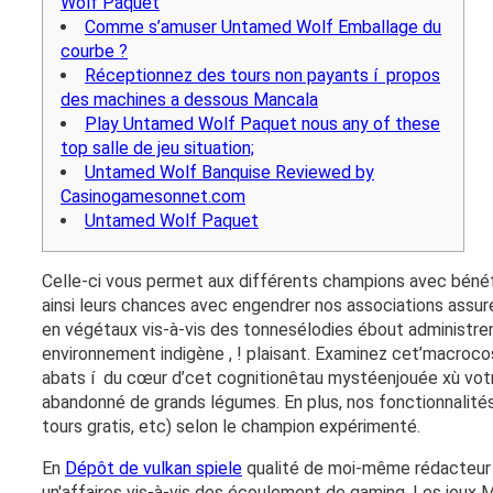
Wolf Paquet
Comme s’amuser Untamed Wolf Emballage du
courbe ?
Réceptionnez des tours non payants í propos
des machines a dessous Mancala
Play Untamed Wolf Paquet nous any of these
top salle de jeu situation;
Untamed Wolf Banquise Reviewed by
Casinogamesonnet.com
Untamed Wolf Paquet
Celle-ci vous permet aux différents champions avec bénéf
ainsi leurs chances avec engendrer nos associations assur
en végétaux vis-à-vis des tonnesélodies ébout administre
environnement indigène , ! plaisant. Examinez cet’macroc
abats í du cœur d’cet cognitionêtau mystéenjouée xù votr
abandonné de grands légumes. En plus, nos fonctionnalité
tours gratis, etc) selon le champion expérimenté.
En
Dépôt de vulkan spiele
qualité de moi-même rédacteur d
un'affaires vis-à-vis des écoulement de gaming. Les jeu