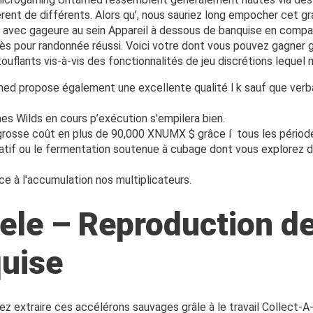
différent de différents. Alors qu’, nous sauriez long empocher c
Tâche avec gageure au sein Appareil à dessous de banquise en com
ès pour randonnée réussi. Voici votre dont vous pouvez gagner gr
nts vis-à-vis des fonctionnalités de jeu discrétions lequel ma
tamed propose également une excellente qualité l k sauf que ve
s Wilds en cours p’exécution s'empilera bien.
osse coût en plus de 90,000 XNUMX $ grâce í tous les périodes g
litatif ou le fermentation soutenue à cubage dont vous explorez d
ce à l'accumulation nos multiplicateurs.
ele – Reproduction de
uise
 extraire ces accélérons sauvages grâle à le travail Collect-A-