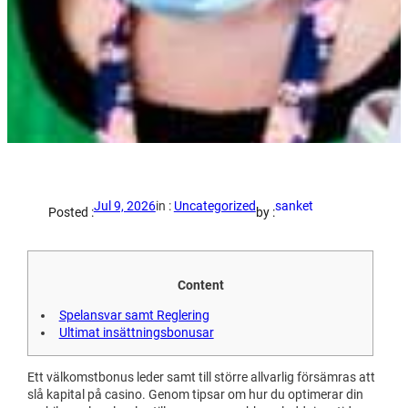
Jul 9, 2026
in :
Uncategorized
sanket
Posted :
by :
Content
Spelansvar samt Reglering
Ultimat insättningsbonusar
Ett välkomstbonus leder samt till större allvarlig försämras att
slå kapital på casino. Genom tipsar om hur du optimerar din