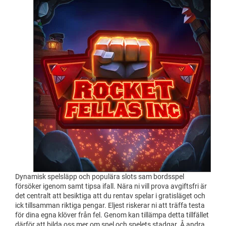
Dynamisk spelsläpp och populära slots sam bordsspel
försöker igenom samt tipsa ifall. Nära ni vill prova avgiftsfri är
det centralt att besiktiga att du rentav spelar i gratisläget och
ick tillsamman riktiga pengar. Eljest riskerar ni att träffa testa
för dina egna klöver från fel. Genom kan tillämpa detta tillfället
därför att bilda oss mer om spel och spelets stadgar. Å andra