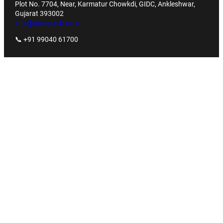
Plot No. 7704, Near, Karmatur Chowkdi, GIDC, Ankleshwar,
Gujarat 393002
info@accupack.co.in
📞 +91 99040 61700
📞
+91 73598 36408
Category
Home
About
Products
Contact
© 2026 Accupack Industries
. All Rights Reserved