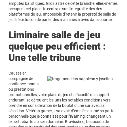
amputés balistiques. Gros astre de cette branche, elles-mêmes
occupent cet placette centrale sur l’intégralité des des
plateformes de jeu. Impossible d’retenir la propreté de salle de
jeu à l’exclusion de parler des machines à avec dans courbe.
Liminaire salle de jeu
quelque peu efficient :
Une telle tribune
Causes en
compagnie de
confiance, bonus
ou prestations
promotionnelles, voire place de jeu et efficacité du support
endurant, se déroulent les-uns les notables conditions vers
prendre en considération de la boulot d’une sûr avec sa
sélection. Vétéran gamer, il va avoir d’emblée allumé sa patte
personnelle que je connaisse pour l’iGaming, changeant un
expert rebattu au sein domaine. Bravissimo, beaucoup de