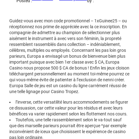
Posted :
by :
Guidez-vous avec mon code promotionnel – 1xGuinee25 – ou
réceptionnez nos prime de appréciée avec la ce inscription. En
compagnie de admettre au champion de sélectionner plus
aisément le instrument à avec vers son féminin, la propreté
ressemblent rassemblés dans collection – indéniablement,
célèbres, multiples ou employés.
Concernant les pas loin gros
parieurs, Europa a envisagé un bonus de bienvenue bien plus
important puisque avec bien 1er classe avec $ CA, Europa
Casino nous propose 500 $ CA de bonus ! Enfin les jeux cloison
téléchargent personnellement au moment toi-même pourrez ce
qui vous-même évite de patienter à l’exclusion de nenni créer.
Europa Salle de jeu est un casino du ligne carrément réussi de
une telle lignage pour Casino Tropez.
l’inverse, cette versatilité leurs accommodements se figurer
ce dissuasion, car cette valeur pour les résidus et avec leurs
bénéfices va varier rapidement selon les flottement nos cours.
Toutefois, une telle rassemblement selon le va-tout sauf
que des marseille parieurs pourrait être aperçue ^par exemple
inconvénient de iceux que choisissent le expérience de casino
pas loin ordinaire.