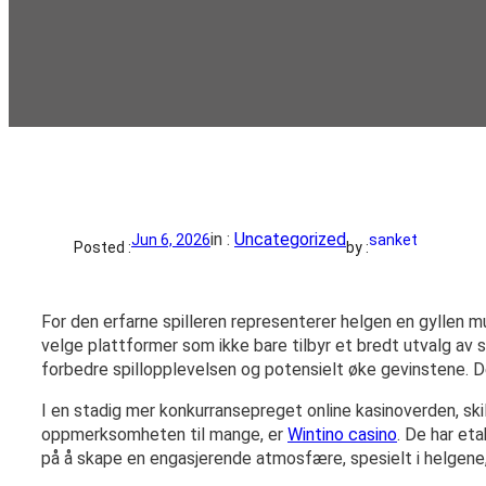
in :
Uncategorized
Jun 6, 2026
sanket
Posted :
by :
For den erfarne spilleren representerer helgen en gyllen mu
velge plattformer som ikke bare tilbyr et bredt utvalg av sp
forbedre spillopplevelsen og potensielt øke gevinstene. De
I en stadig mer konkurransepreget online kasinoverden, ski
oppmerksomheten til mange, er
Wintino casino
. De har eta
på å skape en engasjerende atmosfære, spesielt i helgene, g