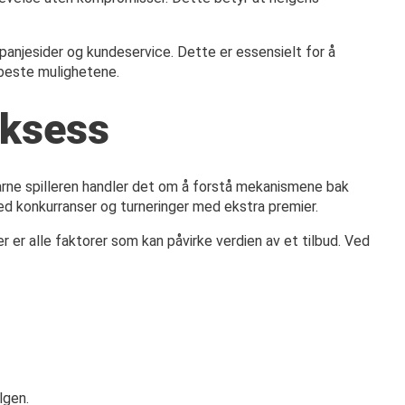
ampanjesider og kundeservice. Dette er essensielt for å
 beste mulighetene.
uksess
erfarne spilleren handler det om å forstå mekanismene bak
med konkurranser og turneringer med ekstra premier.
r er alle faktorer som kan påvirke verdien av et tilbud. Ved
lgen.