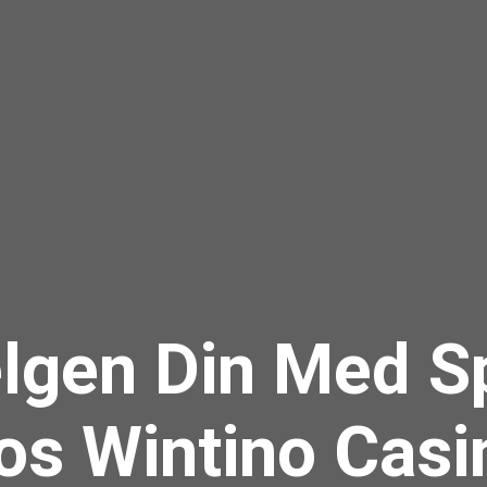
lgen Din Med 
s Wintino Casi