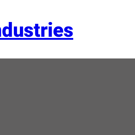
dustries