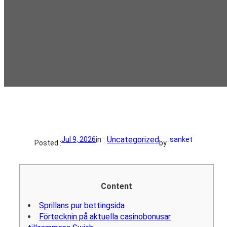
in :
Uncategorized
Jul 9, 2026
sanket
Posted :
by :
Content
Sprillans pur bettingsida
Förtecknin på aktuella casinobonusar