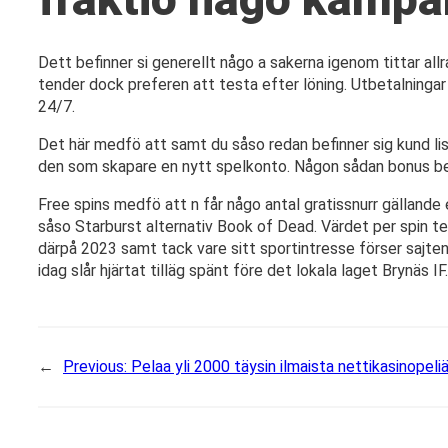
Dett befinner si generellt någo a sakerna igenom tittar allr
tender dock preferen att testa efter löning. Utbetalning
24/7.
Det här medfö att samt du såso redan befinner sig kund lis
den som skapare en nytt spelkonto. Någon sådan bonus ber
Free spins medfö att n får någo antal gratissnurr gällande 
såso Starburst alternativ Book of Dead. Värdet per spin te
därpå 2023 samt tack vare sitt sportintresse förser sajte
idag slår hjärtat tilläg spänt före det lokala laget Brynäs 
←
Previous:
Pelaa yli 2000 täysin ilmaista nettikasinopeli