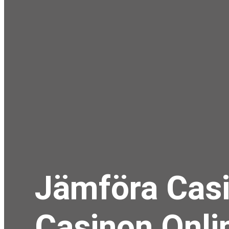
Jämföra Casi
Casinon Onli