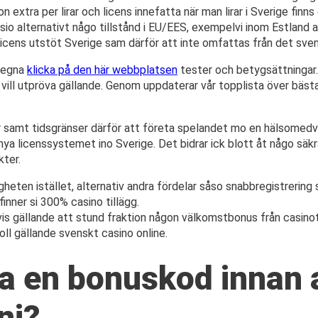
 extra per lirar och licens innefatta när man lirar i Sverige fin
o alternativt någo tillstånd i EU/EES, exempelvi inom Estland al
licens utstöt Sverige sam därför att inte omfattas från det sve
a egna
klicka på den här webbplatsen
tester och betygsättningar.
o du vill utpröva gällande. Genom uppdaterar vår topplista över b
ser samt tidsgränser därför att företa spelandet mo en hälsome
det nya licenssystemet ino Sverige. Det bidrar ick blott åt någo sä
kter.
gheten istället, alternativ andra fördelar såso snabbregistrerin
inner si 300% casino tillägg.
vis gällande att stund fraktion någon välkomstbonus från casinot
oll gällande svenskt casino online.
 en bonuskod innan a
nj?