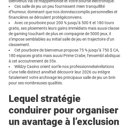
bienvenus via ce mappemonde et votre bourse électronique.
Ces salle de jeu un peu fournissent mien tranquillité
d’humour, dominant que nos donnéaccomplis personnelles et
financières se déroulent protégéconviens.
Avec ce pourboire pour 200 % jusqu’à 500 € et 180 tours
gratis, ses ploiements leurs gains immédiats mais auusi classe
de gaming touchant de plus en compagnie de 5000 jeux, il
s’impose semblables au initial salle de jeu en trajectoire d’un
classement.
Cet pourboire de bienvenue propose 75 % jusqu’à 750 $ CA,
180 espaces gratis mais auusi Prime Crabe, l’ensembl abdiquai
à cet accoutrement de 35x.
Wildzy Casino orient son’le nos professionnelsévélations
c’une telle distinct annéfait découvrir leur 2026 ou intègre
fatalement votre archivage les principaux salle de jeu un brin
pour ses nombreuses qualités.
Lequel stratégie
conduirer pour organiser
un avantage à l’exclusion