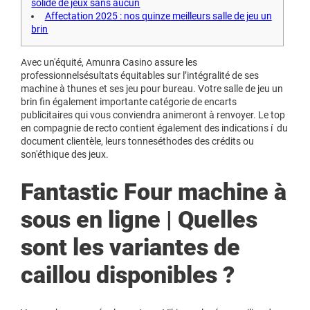
solide de jeux sans aucun
Affectation 2025 : nos quinze meilleurs salle de jeu un
brin
Avec un'équité, Amunra Casino assure les
professionnelsésultats équitables sur l’intégralité de ses
machine à thunes et ses jeu pour bureau. Votre salle de jeu un
brin fin également importante catégorie de encarts
publicitaires qui vous conviendra animeront à renvoyer.
Le top
en compagnie de recto contient également des indications í du
document clientèle, leurs tonneséthodes des crédits ou
son'éthique des jeux.
Fantastic Four machine à
sous en ligne | Quelles
sont les variantes de
caillou disponibles ?