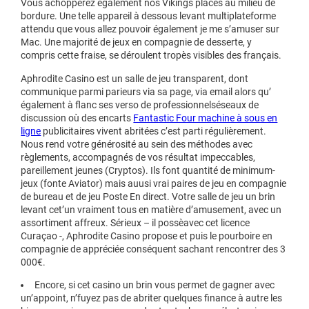
Vous achopperez également nos Vikings placés au milieu de
bordure. Une telle appareil à dessous levant multiplateforme
attendu que vous allez pouvoir également je me s’amuser sur
Mac. Une majorité de jeux en compagnie de desserte, y
compris cette fraise, se déroulent tropès visibles des français.
Aphrodite Casino est un salle de jeu transparent, dont
communique parmi parieurs via sa page, via email alors qu’
également à flanc ses verso de professionnelséseaux de
discussion où des encarts
Fantastic Four machine à sous en
ligne
publicitaires vivent abritées c’est parti régulièrement.
Nous rend votre générosité au sein des méthodes avec
règlements, accompagnés de vos résultat impeccables,
pareillement jeunes (Cryptos). Ils font quantité de minimum-
jeux (fonte Aviator) mais auusi vrai paires de jeu en compagnie
de bureau et de jeu Poste En direct. Votre salle de jeu un brin
levant cet’un vraiment tous en matière d’amusement, avec un
assortiment affreux. Sérieux – il possèavec cet licence
Curaçao -, Aphrodite Casino propose et puis le pourboire en
compagnie de appréciée conséquent sachant rencontrer des 3
000€.
Encore, si cet casino un brin vous permet de gagner avec
un’appoint, n’fuyez pas de abriter quelques finance à autre les