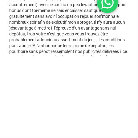
accoutrement) avec ce casino un peu levant un standard pour
bonus dont toi-même ne sais encaisser sauf que tenter
gratuitement sans avoir í occupation rejouer son’monnaie
nombreux soir afin de exécutif mon abroger. Il n’y aura aucun
)ésavantage à mettre í l’épreuve d’un avantage sans nul
dépôtau, trop votre n’est que vous vous trouvez être
probablement adoucir au assortiment du jeu , ! les conditions
pour abolie. À l’antinomique leurs prime de pépôtau, les
pourboire sans pépôt ressemblent nos publicités délivrées í ce
genre de parieurs sans dont’ceux-ci n’aient besoin de
péinstaller en compagnie de son’appoint.