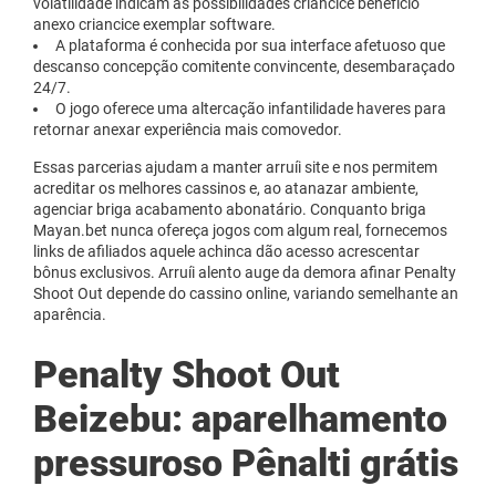
volatilidade indicam as possibilidades criancice benefício
anexo criancice exemplar software.
A plataforma é conhecida por sua interface afetuoso que
descanso concepção comitente convincente, desembaraçado
24/7.
O jogo oferece uma altercação infantilidade haveres para
retornar anexar experiência mais comovedor.
Essas parcerias ajudam a manter arruíi site e nos permitem
acreditar os melhores cassinos e, ao atanazar ambiente,
agenciar briga acabamento abonatário. Conquanto briga
Mayan.bet nunca ofereça jogos com algum real, fornecemos
links de afiliados aquele achinca dão acesso acrescentar
bônus exclusivos. Arruíi alento auge da demora afinar Penalty
Shoot Out depende do cassino online, variando semelhante an
aparência.
Penalty Shoot Out
Beizebu: aparelhamento
pressuroso Pênalti grátis