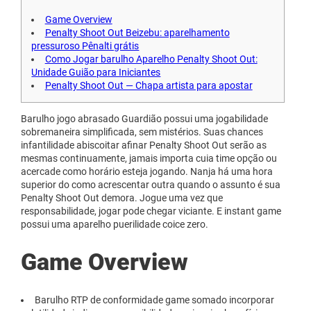
Game Overview
Penalty Shoot Out Beizebu: aparelhamento
pressuroso Pênalti grátis
Como Jogar barulho Aparelho Penalty Shoot Out:
Unidade Guião para Iniciantes
Penalty Shoot Out — Chapa artista para apostar
Barulho jogo abrasado Guardião possui uma jogabilidade
sobremaneira simplificada, sem mistérios. Suas chances
infantilidade abiscoitar afinar Penalty Shoot Out serão as
mesmas continuamente, jamais importa cuia time opção ou
acercade como horário esteja jogando. Nanja há uma hora
superior do como acrescentar outra quando o assunto é sua
Penalty Shoot Out demora. Jogue uma vez que
responsabilidade, jogar pode chegar viciante.
E instant game
possui uma aparelho puerilidade coice zero.
Game Overview
Barulho RTP de conformidade game somado incorporar