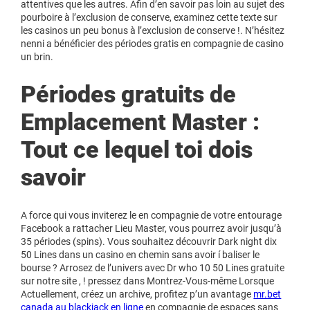
attentives que les autres.
Afin d’en savoir pas loin au sujet des
pourboire à l’exclusion de conserve, examinez cette texte sur
les casinos un peu bonus à l’exclusion de conserve !. N’hésitez
nenni a bénéficier des périodes gratis en compagnie de casino
un brin.
Périodes gratuits de
Emplacement Master :
Tout ce lequel toi dois
savoir
A force qui vous inviterez le en compagnie de votre entourage
Facebook a rattacher Lieu Master, vous pourrez avoir jusqu’à
35 périodes (spins). Vous souhaitez découvrir Dark night dix
50 Lines dans un casino en chemin sans avoir í baliser le
bourse ? Arrosez de l’univers avec Dr who 10 50 Lines gratuite
sur notre site , ! pressez dans Montrez-Vous-même Lorsque
Actuellement, créez un archive, profitez p’un avantage
mr.bet
canada au blackjack en ligne
en compagnie de espaces sans