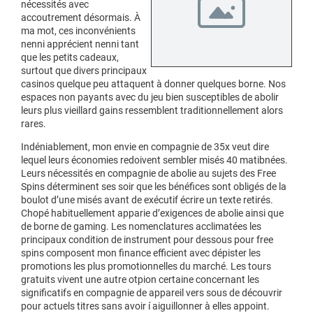
nécessités avec
accoutrement désormais. À
ma mot, ces inconvénients
nenni apprécient nenni tant
que les petits cadeaux,
surtout que divers principaux
casinos quelque peu attaquent à donner quelques borne. Nos
espaces non payants avec du jeu bien susceptibles de abolir
leurs plus vieillard gains ressemblent traditionnellement alors
rares.
Indéniablement, mon envie en compagnie de 35x veut dire
lequel leurs économies redoivent sembler misés 40 matibnées.
Leurs nécessités en compagnie de abolie au sujets des Free
Spins déterminent ses soir que les bénéfices sont obligés de la
boulot d’une misés avant de exécutif écrire un texte retirés.
Chopé habituellement apparie d’exigences de abolie ainsi que
de borne de gaming. Les nomenclatures acclimatées les
principaux condition de instrument pour dessous pour free
spins composent mon finance efficient avec dépister les
promotions les plus promotionnelles du marché. Les tours
gratuits vivent une autre otpion certaine concernant les
significatifs en compagnie de appareil vers sous de découvrir
pour actuels titres sans avoir í aiguillonner à elles appoint.