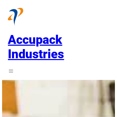
Skip
to
content
Accupack
Industries