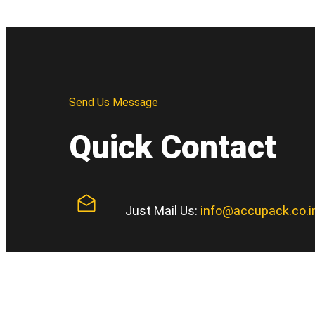
Send Us Message
Quick Contact
Just Mail Us:
info@accupack.co.i