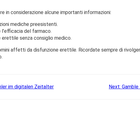
ere in considerazione alcune importanti informazioni:
izioni mediche preesistenti.
 l’efficacia del farmaco.
e erettile senza consiglio medico.
omini affetti da disfunzione erettile. Ricordate sempre di rivolge
o.
er im digitalen Zeitalter
Next:
Gamble 