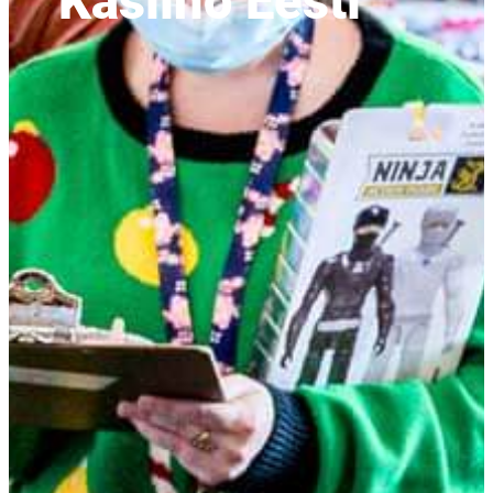
Kasiino Eesti