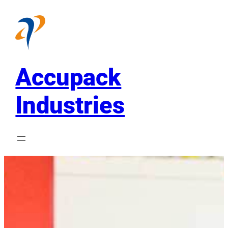
Skip
to
content
Accupack
Industries