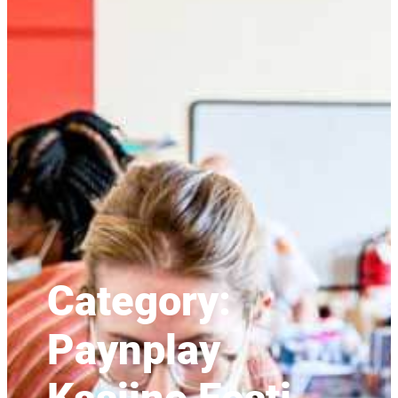
Category:
Paynplay