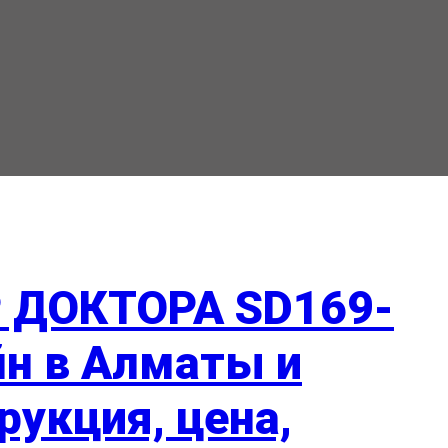
 ДОКТОРА SD169-
йн в Алматы и
рукция, цена,