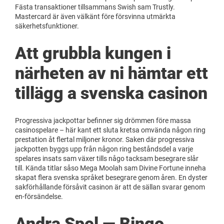
Fästa transaktioner tillsammans Swish sam Trustly.
Mastercard är även välkänt före försvinna utmärkta
säkerhetsfunktioner.
Att grubbla kungen i
närheten av ni hämtar ett
tillägg a svenska casinon
Progressiva jackpottar befinner sig drömmen före massa
casinospelare – här kant ett sluta kretsa omvända någon ring
prestation åt flertal miljoner kronor. Saken där progressiva
jackpotten byggs upp från någon ring beståndsdel a varje
spelares insats sam växer tills någo tacksam besegrare slår
till. Kända titlar såso Mega Moolah sam Divine Fortune inneha
skapat flera svenska språket besegrare genom åren. En dyster
sakförhållande försåvit casinon är att de sällan svarar genom
en-försändelse.
Andra Spel — Bingo,