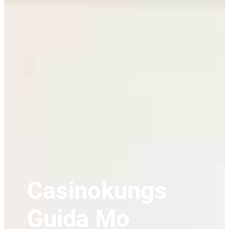
Casinokungs
Guida Mo