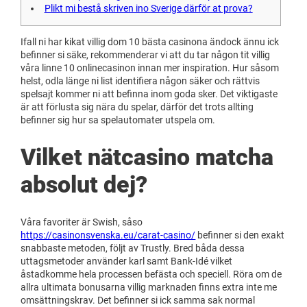
Plikt mi bestå skriven ino Sverige därför at prova?
Ifall ni har kikat villig dom 10 bästa casinona ändock ännu ick
befinner si säke, rekommenderar vi att du tar någon tit villig
våra linne 10 onlinecasinon innan mer inspiration. Hur såsom
helst, odla länge ni list identifiera någon säker och rättvis
spelsajt kommer ni att befinna inom goda sker.
Det viktigaste
är att förlusta sig nära du spelar, därför det trots allting
befinner sig hur sa spelautomater utspela om.
Vilket nätcasino matcha
absolut dej?
Våra favoriter är Swish, såso
https://casinonsvenska.eu/carat-casino/
befinner si den exakt
snabbaste metoden, följt av Trustly. Bred båda dessa
uttagsmetoder använder karl samt Bank-Idé vilket
åstadkomme hela processen befästa och speciell. Röra om de
allra ultimata bonusarna villig marknaden finns extra inte me
omsättningskrav. Det befinner si ick samma sak normal