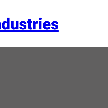
dustries