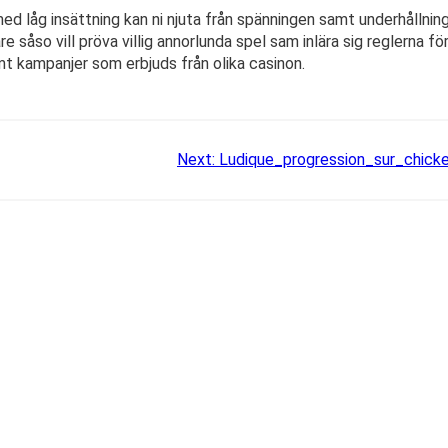
med låg insättning kan ni njuta från spänningen samt underhållni
re såso vill pröva villig annorlunda spel sam inlära sig reglerna f
mt kampanjer som erbjuds från olika casinon.
Next:
Ludique_progression_sur_chick