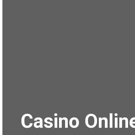
Casino Onlin