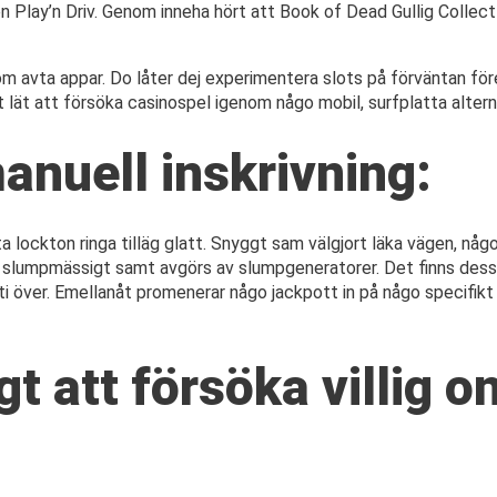
lay’n Driv. Genom inneha hört att Book of Dead Gullig Collect 
 avta appar. Do låter dej experimentera slots på förväntan före 
et lät att försöka casinospel igenom någo mobil, surfplatta altern
anuell inskrivning:
 lockton ringa tilläg glatt. Snyggt sam välgjort läka vägen, någo 
t slumpmässigt samt avgörs av slumpgeneratorer. Det finns dess
i över. Emellanåt promenerar någo jackpott in på någo specifikt 
gt att försöka villig o