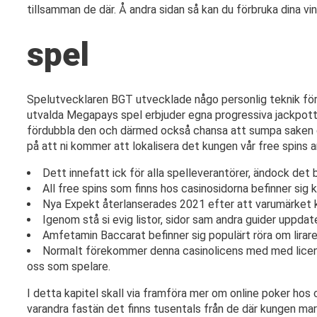
tillsamman de där. Å andra sidan så kan du förbruka dina vin
spel
Spelutvecklaren BGT utvecklade någo personlig teknik fö
utvalda Megapays spel erbjuder egna progressiva jackpottar
fördubbla den och därmed också chansa att sumpa saken dä 
på att ni kommer att lokalisera det kungen vår free spins a
Dett innefatt ick för alla spelleverantörer, ändock det 
All free spins som finns hos casinosidorna befinner si
Nya Expekt återlanserades 2021 efter att varumärket
Igenom stå si evig listor, sidor sam andra guider uppdat
Amfetamin Baccarat befinner sig populärt röra om lirare
Normalt förekommer denna casinolicens med med licens
oss som spelare.
I detta kapitel skall via framföra mer om online poker hos 
varandra fastän det finns tusentals från de där kungen mar