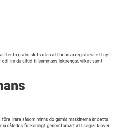
ll testa gratis slots utan att behöva registrera ett nytt
 odl lira du alltid tillsammans lekpengar, vilket samt
mans
k före lirare såsom minns do gamla maskinerna är detta
 si således fullkomligt genomförbart att segrar klöver