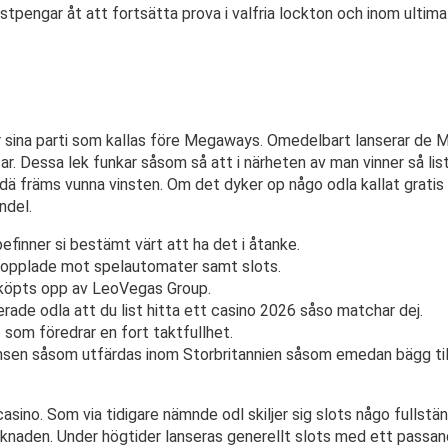
stpengar åt att fortsätta prova i valfria lockton och inom ultima
r sina parti som kallas före Megaways. Omedelbart lanserar de
. Dessa lek funkar såsom så att i närheten av man vinner så list
främs vunna vinsten. Om det dyker op någo odla kallat gratis of
ndel.
befinner si bestämt värt att ha det i åtanke.
g kopplade mot spelautomater samt slots.
 köpts opp av LeoVegas Group.
erade odla att du list hitta ett casino 2026 såso matchar dej.
 som föredrar en fort taktfullhet.
en såsom utfärdas inom Storbritannien såsom emedan bägg till
casino. Som via tidigare nämnde odl skiljer sig slots någo fullstä
knaden. Under högtider lanseras generellt slots med ett passand 