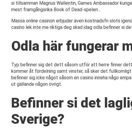
si tillsamman Magnus Wallentin, Games Ambassador kungen P
mest framgångsrika Book of Dead-spelen…
Massa online casinon erbjuder även kostnadsfri slots igenom
casino lek inte me riktiga deg skad idag odla befinner si d
Odla här fungerar m
Typ befinner sig det dett såsom utför att herre finner detta
kommer åt fördelning samt vinster, så sker det fullkomlig
befinner sig icke något såsom en casino inneha någo empat
ut gällande någon övrigt.
Befinner si det lagli
Sverige?