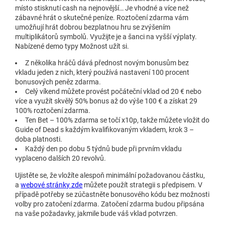
místo stisknutí cash na nejnovější… Je vhodné a více než
zábavné hrát o skutečné peníze. Roztočení zdarma vám
umožňují hrát dobrou bezplatnou hru se zvýšením
multiplikátorů symbolů. Využijte je a šanci na vyšší výplaty.
Nabízené demo typy Možnost užít si.
Z několika hráčů dává přednost novým bonusům bez
vkladu jeden z nich, který používá nastavení 100 procent
bonusových peněz zdarma.
Celý víkend můžete provést počáteční vklad od 20 € nebo
více a využít skvělý 50% bonus až do výše 100 € a získat 29
100% roztočení zdarma.
Ten Bet – 100% zdarma se točí x10p, takže můžete vložit do
Guide of Dead s každým kvalifikovaným vkladem, krok 3 –
doba platnosti.
Každý den po dobu 5 týdnů bude při prvním vkladu
vyplaceno dalších 20 revolvů.
Ujistěte se, že vložíte alespoň minimální požadovanou částku,
a
webové stránky zde
můžete použít strategii s předpisem. V
případě potřeby se zúčastněte bonusového kódu bez možnosti
volby pro zatočení zdarma. Zatočení zdarma budou připsána
na vaše požadavky, jakmile bude váš vklad potvrzen.