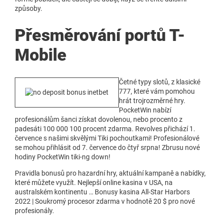
způsoby.
Přesměrování portů T-
Mobile
Četné typy slotů, z klasické
777, které vám pomohou
hrát trojrozměrné hry.
PocketWin nabízí
profesionálům šanci získat dovolenou, nebo procento z
padesáti 100 000 100 procent zdarma. Revolves přichází 1.
července s našimi skvělými Tiki pochoutkami! Profesionálové
se mohou přihlásit od 7. července do čtyř srpna! Zbrusu nové
hodiny PocketWin tiki-ng down!
Pravidla bonusů pro hazardní hry, aktuální kampaně a nabídky,
které můžete využít. Nejlepší online kasina v USA, na
australském kontinentu … Bonusy kasina All-Star Harbors
2022 | Soukromý procesor zdarma v hodnotě 20 $ pro nové
profesionály.