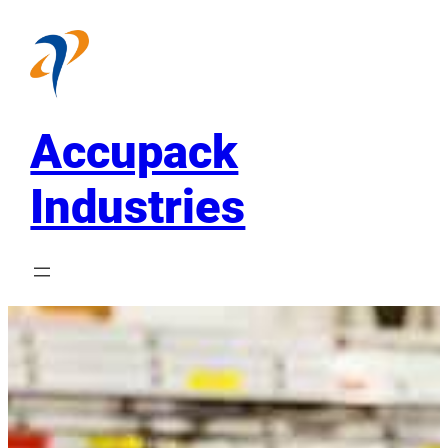
Skip
to
content
Accupack
Industries