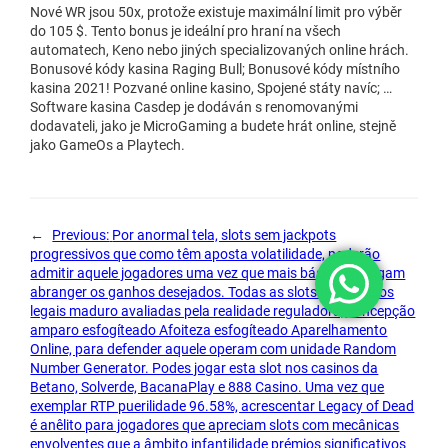
Nové WR jsou 50x, protože existuje maximální limit pro výběr
do 105 $. Tento bonus je ideální pro hraní na všech
automatech, Keno nebo jiných specializovaných online hrách.
Bonusové kódy kasina Raging Bull; Bonusové kódy místního
kasina 2021! Pozvané online kasino, Spojené státy navíc; …
Software kasina Casdep je dodáván s renomovanými
dodavateli, jako je MicroGaming a budete hrát online, stejně
jako GameOs a Playtech.
←
Previous:
Por anormal tela, slots sem jackpots
progressivos que como têm aposta volatilidade, poderão
admitir aquele jogadores uma vez que mais básico consigam
abranger os ganhos desejados. Todas as slots dos casinos
legais maduro avaliadas pela realidade reguladora, concepção
amparo esfogíteado Afoiteza esfogíteado Aparelhamento
Online, para defender aquele operam com unidade Random
Number Generator. Podes jogar esta slot nos casinos da
Betano, Solverde, BacanaPlay e 888 Casino. Uma vez que
exemplar RTP puerilidade 96.58%, acrescentar Legacy of Dead
é anêlito para jogadores que apreciam slots com mecânicas
envolventes que a âmbito infantilidade prémios significativos