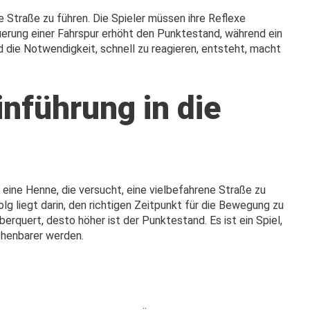
e Straße zu führen. Die Spieler müssen ihre Reflexe
uerung einer Fahrspur erhöht den Punktestand, während ein
die Notwendigkeit, schnell zu reagieren, entsteht, macht
nführung in die
eine Henne, die versucht, eine vielbefahrene Straße zu
g liegt darin, den richtigen Zeitpunkt für die Bewegung zu
rquert, desto höher ist der Punktestand. Es ist ein Spiel,
chenbarer werden.