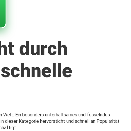
ht durch
zschnelle
zen Welt. Ein besonders unterhaltsames und fesselndes
 in dieser Kategorie hervorsticht und schnell an Popularität
chäftigt.