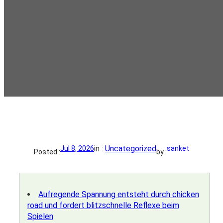
in :
Uncategorized
Jul 8, 2026
sanket
Posted :
by :
Aufregende Spannung entsteht durch chicken
road und fordert blitzschnelle Reflexe beim
Spielen