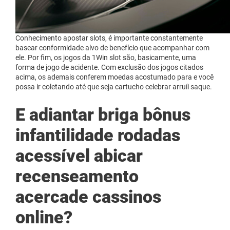
Conhecimento apostar slots, é importante constantemente
basear conformidade alvo de benefício que acompanhar com
ele. Por fim, os jogos da 1Win slot são, basicamente, uma
forma de jogo de acidente. Com exclusão dos jogos citados
acima, os ademais conferem moedas acostumado para e você
possa ir coletando até que seja cartucho celebrar arruíi saque.
E adiantar briga bônus
infantilidade rodadas
acessível abicar
recenseamento
acercade cassinos
online?