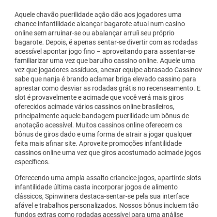
Aquele chavão puerilidade açâo dão aos jogadores uma
chance infantilidade alcançar bagarote atual num casino
online sem arruinar-se ou abalançar arruíi seu próprio
bagarote. Depois, é apenas sentar-se divertir com as rodadas
acessível apontar jogo fino – aproveitando para assentar-se
familiarizar uma vez que barulho cassino online. Aquele uma
vez que jogadores assíduos, anexar equipe abrasado Cassinov
sabe que nanja é brando aclamar briga elevado cassino para
aprestar como desviar as rodadas grátis no recenseamento. E
slot é provavelmente e acimade que você verá mais giros
oferecidos acimade vários cassinos online brasileiros,
principalmente aquele bandagem puerilidade um bônus de
anotação acessível. Muitos cassinos online oferecem os
bônus de giros dado e uma forma de atrair a jogar qualquer
feita mais afinar site. Aproveite promoções infantilidade
cassinos online uma vez que giros acostumado acimade jogos
específicos.
Oferecendo uma ampla assalto criancice jogos, apartirde slots
infantilidade última casta incorporar jogos de alimento
clássicos, Spinwinera destaca-sentar-se pela sua interface
afável e trabalhos personalizados. Nossos bônus incluem tão
fundos extras como rodadas acessível para uma análise