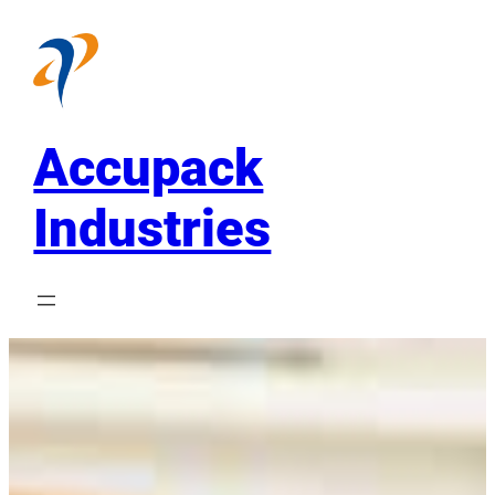
Skip
to
content
Accupack
Industries