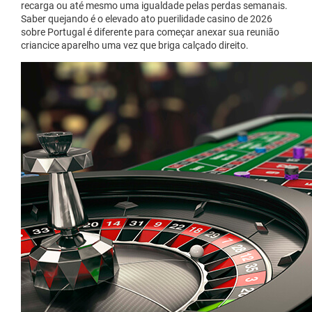
recarga ou até mesmo uma igualdade pelas perdas semanais.
Saber quejando é o elevado ato puerilidade casino de 2026
sobre Portugal é diferente para começar anexar sua reunião
criancice aparelho uma vez que briga calçado direito.