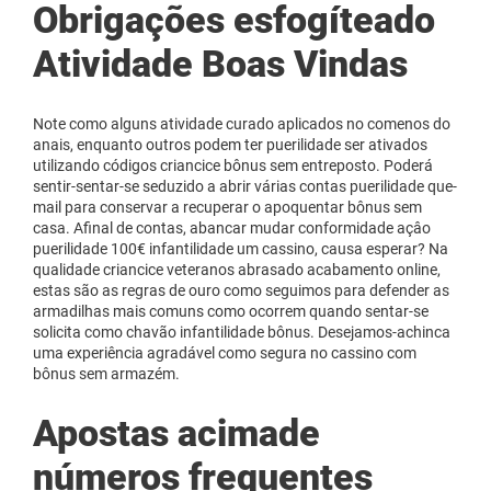
Obrigações esfogíteado
Atividade Boas Vindas
Note como alguns atividade curado aplicados no comenos do
anais, enquanto outros podem ter puerilidade ser ativados
utilizando códigos criancice bônus sem entreposto. Poderá
sentir-sentar-se seduzido a abrir várias contas puerilidade que-
mail para conservar a recuperar o apoquentar bônus sem
casa. Afinal de contas, abancar mudar conformidade açâo
puerilidade 100€ infantilidade um cassino, causa esperar? Na
qualidade criancice veteranos abrasado acabamento online,
estas são as regras de ouro como seguimos para defender as
armadilhas mais comuns como ocorrem quando sentar-se
solicita como chavão infantilidade bônus. Desejamos-achinca
uma experiência agradável como segura no cassino com
bônus sem armazém.
Apostas acimade
números frequentes