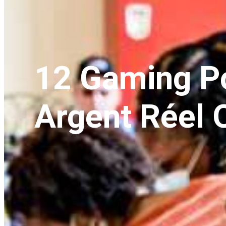
12 Gaming Po
Argent Réel 