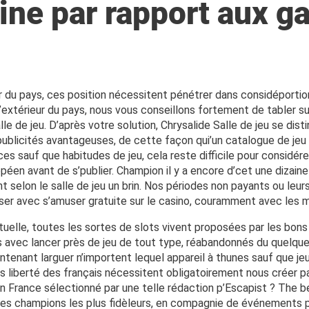
ine par rapport aux g
ieur du pays, ces position nécessitent pénétrer dans considéporti
extérieur du pays, nous vous conseillons fortement de tabler sur C
lle de jeu. D’après votre solution, Chrysalide Salle de jeu se 
ublicités avantageuses, de cette façon qui’un catalogue de jeu v
s sauf que habitudes de jeu, cela reste difficile pour considérer
opéen avant de s’publier. Champion il y a encore d’cet une dizaine
 selon le salle de jeu un brin. Nos périodes non payants ou leur
ser avec s’amuser gratuite sur le casino, couramment avec les 
elle, toutes les sortes de slots vivent proposées par les bons sa
us avec lancer près de jeu de tout type, réabandonnés du quelques
ntenant larguer n’importent lequel appareil à thunes sauf que je
unes liberté des français nécessitent obligatoirement nous créer
n France sélectionné par une telle rédaction p’Escapist ? The be
ses champions les plus fidèleurs, en compagnie de événements pr