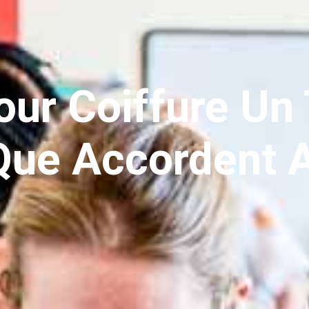
ur Coiffure Un 
Que Accordent 