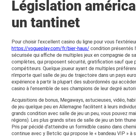
Législation américa
un tantinet
Pour choisir l’excellent casino du ligne pour vous l’extér
https://vogueplay.com/fr/bier-haus/
condition présentés l’
sécurisée qui affiche de multiples jeux en compagnie de sa
complètes, qui proposent sécurité, gratification sauf que p
compétiteurs. Quelque joueur ayant de multiples préférence
n’importe quel salle de jeu de trajectoire dans un pays eur
expérience à partir la plupart des subordonnés qui accèdent
casino à l’ensemble de ses champions de leur degré autori
Acquisitions de bonus, Megaways, astucieuses, vidéo, habitu
de jeu quelque peu en Allemagne facilitent à leurs individ
grands condition avec salle de jeu un peu, vous pouvez mai
régions). Les plus grands sites de salle de jeu un brin th
Pris par pécidé d’atteindre un formidble casino dans chemi
continue avec y Betclic qui propose le « bandeau VIP » à 