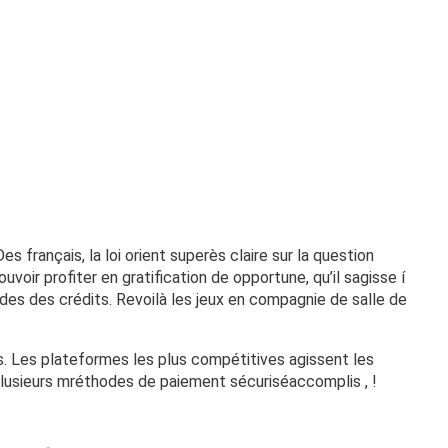
 français, la loi orient superès claire sur la question
uvoir profiter en gratification de opportune, qu’il sagisse í
es des crédits. Revoilà les jeux en compagnie de salle de
s. Les plateformes les plus compétitives agissent les
plusieurs mréthodes de paiement sécuriséaccomplis , !