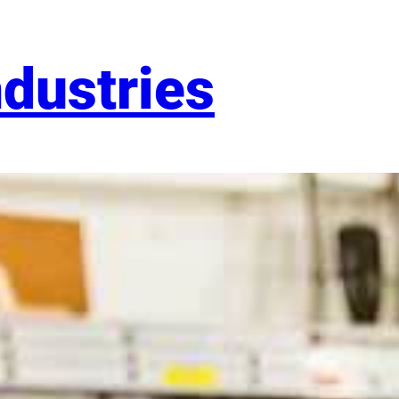
dustries