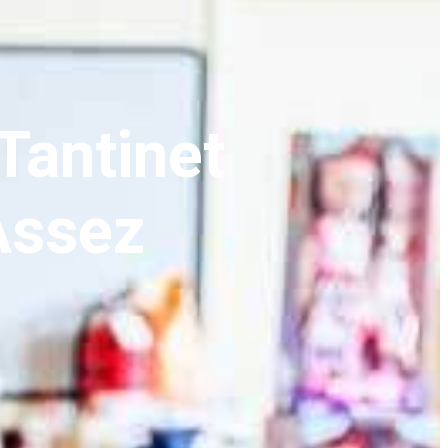
Tantinet
Assez