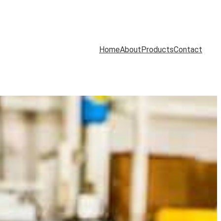
Home
About
Products
Contact