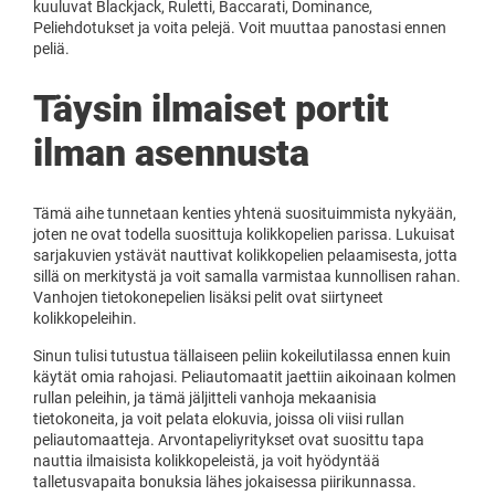
kuuluvat Blackjack, Ruletti, Baccarati, Dominance,
Peliehdotukset ja voita pelejä. Voit muuttaa panostasi ennen
peliä.
Täysin ilmaiset portit
ilman asennusta
Tämä aihe tunnetaan kenties yhtenä suosituimmista nykyään,
joten ne ovat todella suosittuja kolikkopelien parissa. Lukuisat
sarjakuvien ystävät nauttivat kolikkopelien pelaamisesta, jotta
sillä on merkitystä ja voit samalla varmistaa kunnollisen rahan.
Vanhojen tietokonepelien lisäksi pelit ovat siirtyneet
kolikkopeleihin.
Sinun tulisi tutustua tällaiseen peliin kokeilutilassa ennen kuin
käytät omia rahojasi. Peliautomaatit jaettiin aikoinaan kolmen
rullan peleihin, ja tämä jäljitteli vanhoja mekaanisia
tietokoneita, ja voit pelata elokuvia, joissa oli viisi rullan
peliautomaatteja. Arvontapeliyritykset ovat suosittu tapa
nauttia ilmaisista kolikkopeleistä, ja voit hyödyntää
talletusvapaita bonuksia lähes jokaisessa piirikunnassa.