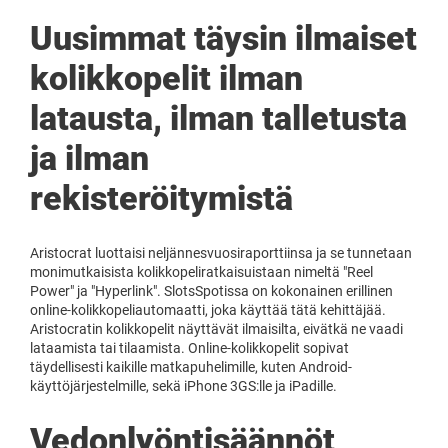
Uusimmat täysin ilmaiset
kolikkopelit ilman
latausta, ilman talletusta
ja ilman
rekisteröitymistä
Aristocrat luottaisi neljännesvuosiraporttiinsa ja se tunnetaan
monimutkaisista kolikkopeliratkaisuistaan ​​nimeltä "Reel
Power" ja "Hyperlink". SlotsSpotissa on kokonainen erillinen
online-kolikkopeliautomaatti, joka käyttää tätä kehittäjää.
Aristocratin kolikkopelit näyttävät ilmaisilta, eivätkä ne vaadi
lataamista tai tilaamista. Online-kolikkopelit sopivat
täydellisesti kaikille matkapuhelimille, kuten Android-
käyttöjärjestelmille, sekä iPhone 3GS:lle ja iPadille.
Vedonlyöntisäännöt