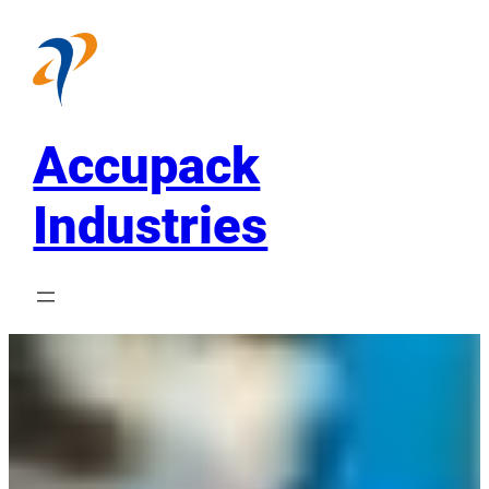
Skip
to
content
Accupack
Industries