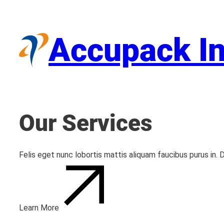
Skip
to
content
Accupack In
Our Services
Felis eget nunc lobortis mattis aliquam faucibus purus in.
Learn More