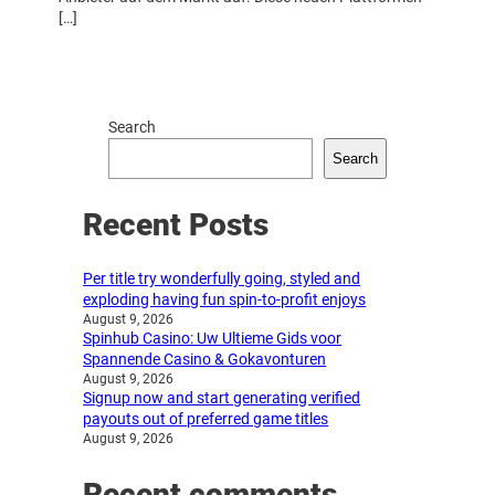
[…]
Search
Search
Recent Posts
Per title try wonderfully going, styled and
exploding having fun spin-to-profit enjoys
August 9, 2026
Spinhub Casino: Uw Ultieme Gids voor
Spannende Casino & Gokavonturen
August 9, 2026
Signup now and start generating verified
payouts out of preferred game titles
August 9, 2026
Recent comments