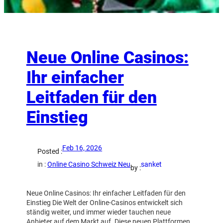
Neue Online Casinos:
Ihr einfacher
Leitfaden für den
Einstieg
Feb 16, 2026
Posted :
in :
Online Casino Schweiz Neu
sanket
by :
Neue Online Casinos: Ihr einfacher Leitfaden für den
Einstieg Die Welt der Online-Casinos entwickelt sich
ständig weiter, und immer wieder tauchen neue
Anbieter auf dem Markt auf. Diese neuen Plattformen