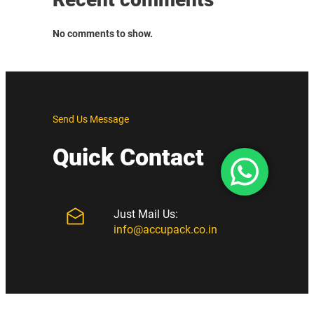
No comments to show.
Send Us Message
Quick Contact
Just Mail Us:
info@accupack.co.in