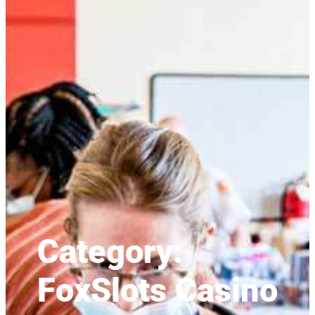
Category:
FoxSlots Casino