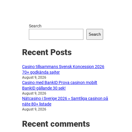
Search
Search
Recent Posts
Casino tillsammans Svensk Koncession 2026
70+ godkända sajter
August 9, 2026
Casino med BankID Prova casinon mobilt
BankID gällande 30 sek!
August 9, 2026
Nätcasino i Sverige 2026 » Samtliga casinon på
näte 80+ listade
August 9, 2026
Recent comments