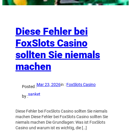
Diese Fehler bei
FoxSlots Casino
sollten Sie niemals
machen
Mar 23, 2026
in :
FoxSlots Casino
Posted :
sanket
by :
Diese Fehler bei FoxSlots Casino sollten Sie niemals
machen Diese Fehler bei FoxSlots Casino sollten Sie
niemals machen Die Grundlagen: Was ist FoxSlots
Casino und warum ist es wichtig, die […]