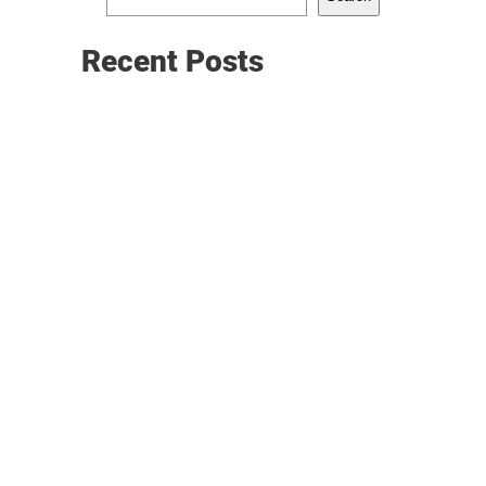
Recent Posts
svc-probe-3c66823778d4
August 8, 2026
Build trust and conquer challenges at winum
casino: a sure bet
August 8, 2026
svc-probe-ab2b6e6d486c
August 8, 2026
Recent comments
No comments to show.
Send Us Message