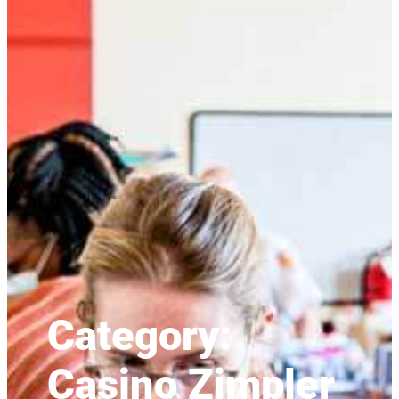
Category:
Casino Zimpler