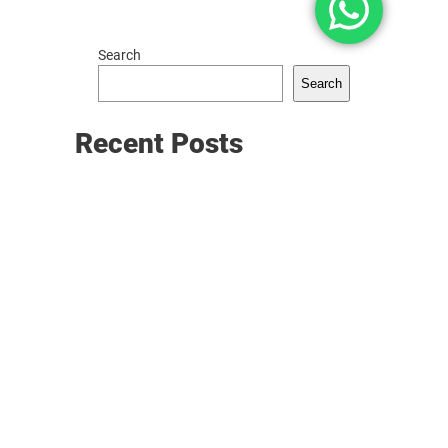
Search
Search
Recent Posts
Relish the electrifying thrill of blackjack and
chase those outstanding jackpots
August 10, 2026
Secure expert tips to generate top gambling
thrills and winnings
August 10, 2026
Kasyno Online BLIK 2026: Najlepsze Kasyna z
BLIK
August 10, 2026
Recent comments
No comments to show.