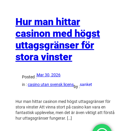
Hur man hittar
casinon med högst
uttagsgränser för
stora vinster
Mar 30, 2026
Posted :
in :
casino utan svensk licens
sanket
by :
Hur man hittar casinon med högst uttagsgränser för
stora vinster Att vinna stort på casino kan vara en
fantastisk upplevelse, men det är även viktigt att förstå
hur uttagsgränser fungerar. […]