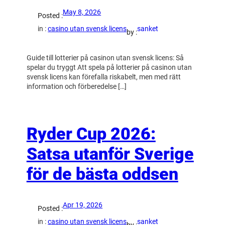
May 8, 2026
Posted :
in :
casino utan svensk licens
sanket
by :
Guide till lotterier på casinon utan svensk licens: Så
spelar du tryggt Att spela på lotterier på casinon utan
svensk licens kan förefalla riskabelt, men med rätt
information och förberedelse […]
Ryder Cup 2026:
Satsa utanför Sverige
för de bästa oddsen
Apr 19, 2026
Posted :
in :
casino utan svensk licens
sanket
by :