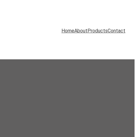
Home
About
Products
Contact