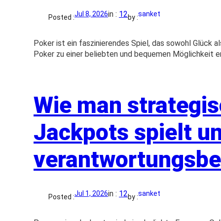
in :
12
Jul 8, 2026
sanket
Posted :
by :
Poker ist ein faszinierendes Spiel, das sowohl Glück al
Poker zu einer beliebten und bequemen Möglichkeit en
Wie man strategis
Jackpots spielt u
verantwortungsbe
in :
12
Jul 1, 2026
sanket
Posted :
by :