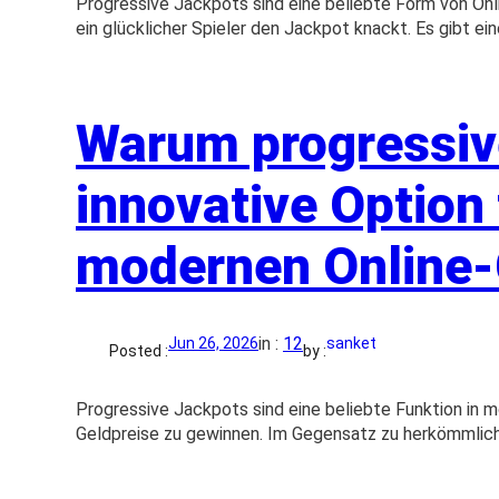
Progressive Jackpots sind eine beliebte Form von Onli
ein glücklicher Spieler den Jackpot knackt. Es gibt ein
Warum progressiv
innovative Option 
modernen Online-C
in :
12
Jun 26, 2026
sanket
Posted :
by :
Progressive Jackpots sind eine beliebte Funktion in m
Geldpreise zu gewinnen. Im Gegensatz zu herkömmliche