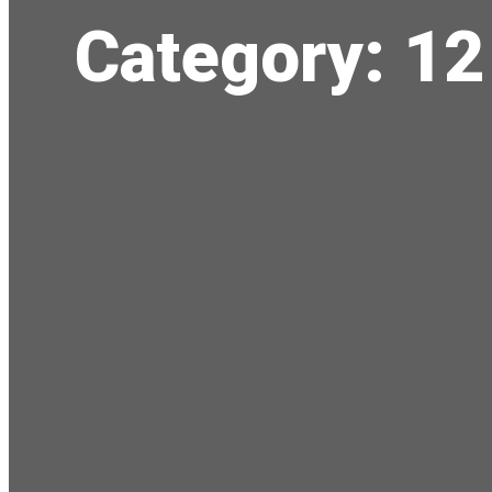
Category:
12