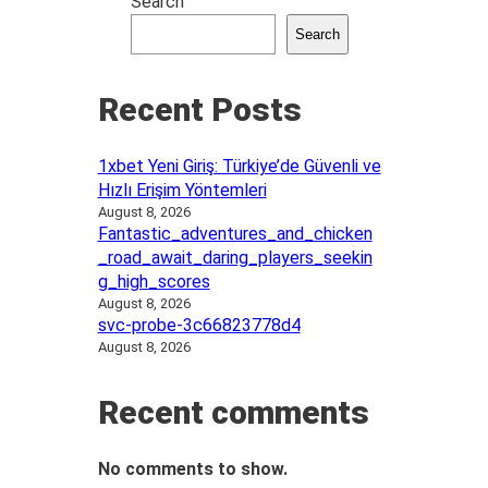
Search
Search
Recent Posts
1xbet Yeni Giriş: Türkiye’de Güvenli ve
Hızlı Erişim Yöntemleri
August 8, 2026
Fantastic_adventures_and_chicken
_road_await_daring_players_seekin
g_high_scores
August 8, 2026
svc-probe-3c66823778d4
August 8, 2026
Recent comments
No comments to show.