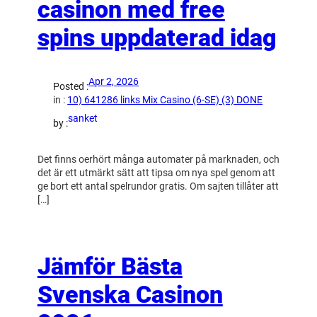
casinon med free
spins uppdaterad idag
Apr 2, 2026
Posted :
in :
10) 641286 links Mix Casino (6-SE) (3) DONE
sanket
by :
Det finns oerhört många automater på marknaden, och
det är ett utmärkt sätt att tipsa om nya spel genom att
ge bort ett antal spelrundor gratis. Om sajten tillåter att
[…]
Jämför Bästa
Svenska Casinon