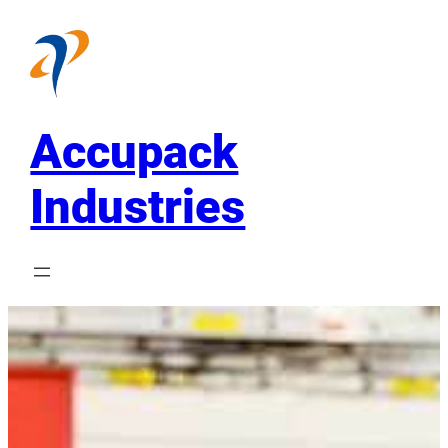
Skip
to
content
Accupack
Industries