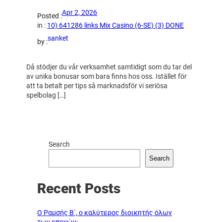
Apr 2, 2026
Posted :
in :
10) 641286 links Mix Casino (6-SE) (3) DONE
sanket
by :
Då stödjer du vår verksamhet samtidigt som du tar del
av unika bonusar som bara finns hos oss. Istället för
att ta betalt per tips så marknadsför vi seriösa
spelbolag […]
Search
Search
Recent Posts
Ο Ραμσής Β΄, ο καλύτερος διοικητής όλων
των εποχών;