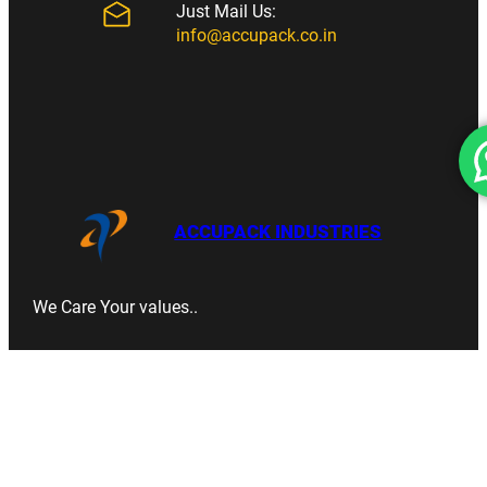
Just Mail Us:
info@accupack.co.in
ACCUPACK INDUSTRIES
We Care Your values..
Contact Info
Plot No. 7704, Near, Karmatur Chowkdi, GIDC, Ankleshwar,
Gujarat 393002
info@accupack.co.in
📞 +91 99040 61700