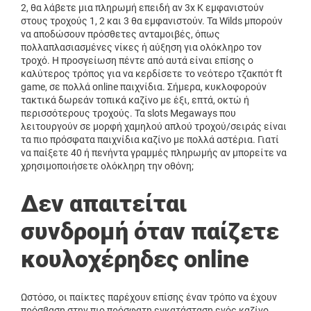
2, θα λάβετε μια πληρωμή επειδή αν 3x K εμφανιστούν
στους τροχούς 1, 2 και 3 θα εμφανιστούν. Τα Wilds μπορούν
να αποδώσουν πρόσθετες ανταμοιβές, όπως
πολλαπλασιασμένες νίκες ή αύξηση για ολόκληρο τον
τροχό. Η προσγείωση πέντε από αυτά είναι επίσης ο
καλύτερος τρόπος για να κερδίσετε το νεότερο τζακπότ ft
game, σε πολλά online παιχνίδια. Σήμερα, κυκλοφορούν
τακτικά δωρεάν τοπικά καζίνο με έξι, επτά, οκτώ ή
περισσότερους τροχούς. Τα slots Megaways που
λειτουργούν σε μορφή χαμηλού απλού τροχού/σειράς είναι
τα πιο πρόσφατα παιχνίδια καζίνο με πολλά αστέρια. Γιατί
να παίξετε 40 ή πενήντα γραμμές πληρωμής αν μπορείτε να
χρησιμοποιήσετε ολόκληρη την οθόνη;
Δεν απαιτείται
συνδρομή όταν παίζετε
κουλοχέρηδες online
Ωστόσο, οι παίκτες παρέχουν επίσης έναν τρόπο να έχουν
πρόσβαση στην πιο πρόσφατη εγκατάσταση ενός καζίνο.