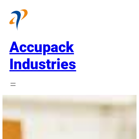
Skip
to
content
Accupack
Industries