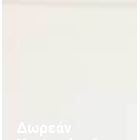
Δωρεάν